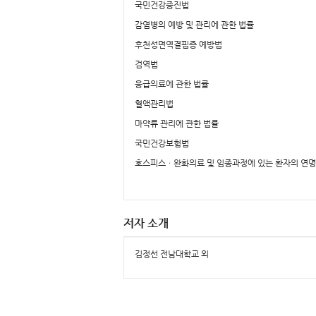
국민건강증진법
감염병의 예방 및 관리에 관한 법률
후천성면역결핍증 예방법
검역법
응급의료에 관한 법률
혈액관리법
마약류 관리에 관한 법률
국민건강보험법
호스피스ㆍ완화의료 및 임종과정에 있는 환자의 연
저자 소개
김정선 전남대학교 외