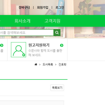
장바구니
회원가입
로그인
자
회사소개
고객지원
원고지원하기
료를
수문사와 함께 도서를 출판
해 보세요.
도서목록
간호학
목록보기