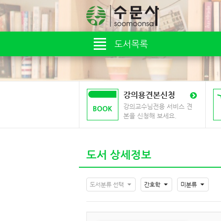
도서목록
강의용견본신청
강의교수님전용 서비스 견
본을 신청해 보세요.
도서 상세정보
도서분류 선택
간호학
미분류