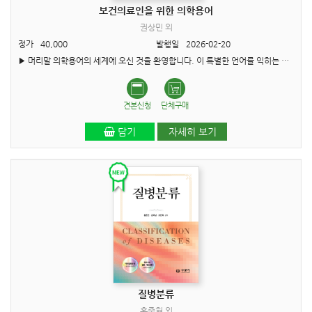
보건의료인을 위한 의학용어
권상민 외
정가
40,000
발행일
2026-02-20
▶ 머리말 의학용어의 세계에 오신 것을 환영합니다. 이 특별한 언어를 익히는 과정은 의료 전문가로서의 경력을 준비하는 데 있어 중요한 첫걸음입니다. 맹장염 (appendicitis), 편도절제 (tonsillectomy)..
견본신청
단체구매
담기
자세히 보기
질병분류
홍준현 외