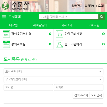
장바구니
회원가입
로그인
도서목록
대학원
지역담당자
회사소개
고객지원
강의용견본신청
단체구매신청
강의자료실
원고지원하기
도서목록
(전체 407건)
도서분류 선택
1차 카테고리 선택
검색 초기화
도서검색