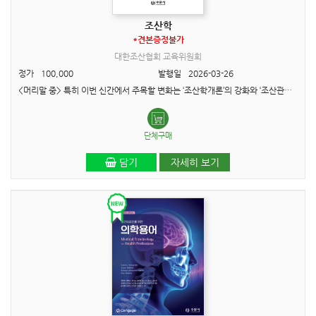
조산학
*견본증정불가
대한조산협회 교육위원회
정가
100,000
발행일
2026-03-26
<머리말 중> 특히 이번 신간에서 주목할 변화는 ‘조산학개론’의 강화와 ‘조산관리학’ 영역의 신설입니다. 개론에서는 실무 윤리와 법규, 최신 업무 가이드라인을 엄밀히 제..
단체구매
담기
자세히 보기