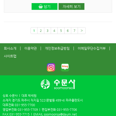
담기
자세히 보기
1
2
3
4
5
6
7
»
회사소개
이용약관
개인정보취급방침
이메일무단수집거부
사이트맵
상호 수문사
대표 박세원
소재지 경기도 파주시 직지길 522(문발동 499-4) 파주출판도시
대표전화
031-955-7700
영업부전화
031-955-7709
편집부전화
031-955-7706
FAX
031-955-7715
EMAIL
soomoonsa@daum.net