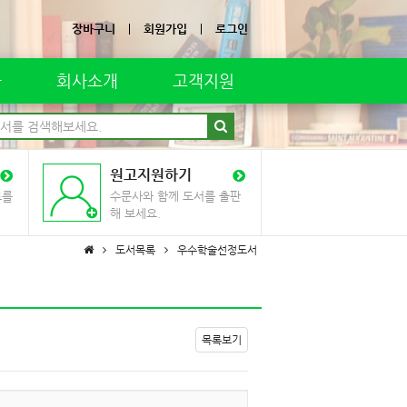
장바구니
회원가입
로그인
자
회사소개
고객지원
원고지원하기
료를
수문사와 함께 도서를 출판
해 보세요.
도서목록
우수학술선정도서
목록보기