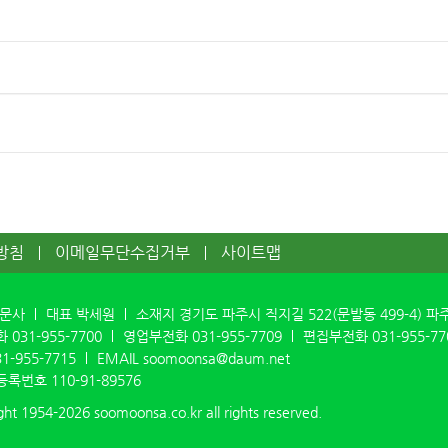
방침
이메일무단수집거부
사이트맵
수문사
대표 박세원
소재지 경기도 파주시 직지길 522(문발동 499-4) 
화
031-955-7700
영업부전화
031-955-7709
편집부전화
031-955-77
31-955-7715
EMAIL
soomoonsa@daum.net
등록번호
110-91-89576
ght 1954-2026
soomoonsa.co.kr
all rights reserved.