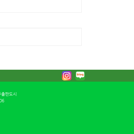
파주출판도시
06