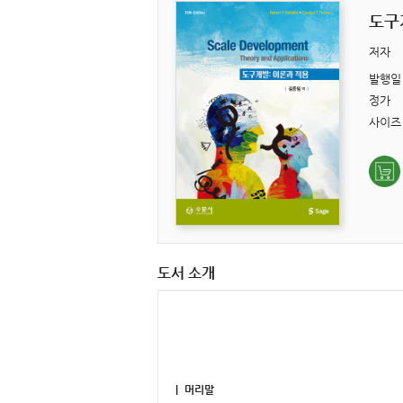
도구
저자
발행일
정가
사이즈
도서 소개
｜ 머리말