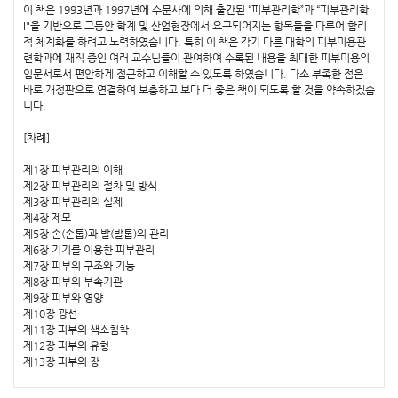
이 책은 1993년과 1997년에 수문사에 의해 출간된 “피부관리학”과 “피부관리학
I"을 기반으로 그동안 학계 및 산업현장에서 요구되어지는 항목들을 다루어 합리
적 체계화를 하려고 노력하였습니다. 특히 이 책은 각기 다른 대학의 피부미용관
련학과에 재직 중인 여러 교수님들이 관여하여 수록된 내용을 최대한 피부미용의
입문서로서 편안하게 접근하고 이해할 수 있도록 하였습니다. 다소 부족한 점은
바로 개정판으로 연결하여 보충하고 보다 더 좋은 책이 되도록 할 것을 약속하겠습
니다.
[차례]
제1장 피부관리의 이해
제2장 피부관리의 절차 및 방식
제3장 피부관리의 실제
제4장 제모
제5장 손(손톱)과 발(발톱)의 관리
제6장 기기를 이용한 피부관리
제7장 피부의 구조와 기능
제8장 피부의 부속기관
제9장 피부와 영양
제10장 광선
제11장 피부의 색소침착
제12장 피부의 유형
제13장 피부의 장