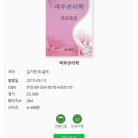
피부관리학
저자
김기연 외 공저
발행일
2015-03-13
ISBN
978-89-304-9076-4(93510)
정가
23,000
페이지수
364
사이즈
4*6배판
견본신청
단체구매