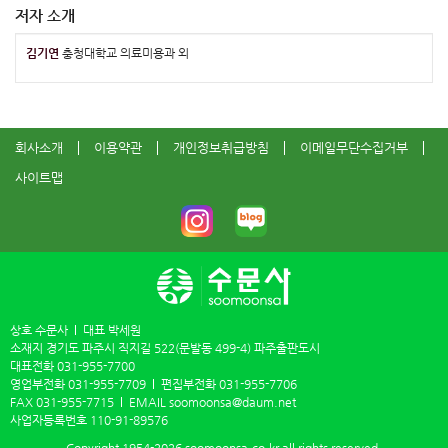
저자 소개
김기연
충청대학교 의료미용과 외
회사소개
이용약관
개인정보취급방침
이메일무단수집거부
사이트맵
상호 수문사
대표 박세원
소재지 경기도 파주시 직지길 522(문발동 499-4) 파주출판도시
대표전화
031-955-7700
영업부전화
031-955-7709
편집부전화
031-955-7706
FAX
031-955-7715
EMAIL
soomoonsa@daum.net
사업자등록번호
110-91-89576
Copyright 1954-2026
soomoonsa.co.kr
all rights reserved.