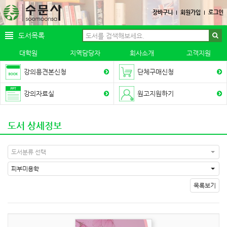
장바구니
회원가입
로그인
도서목록
대학원
지역담당자
회사소개
고객지원
강의용견본신청
단체구매신청
강의자료실
원고지원하기
도서 상세정보
도서분류 선택
피부미용학
목록보기