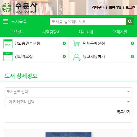
장바구니
회원가입
로그인
도서목록
대학원
지역담당자
회사소개
고객지원
강의용견본신청
단체구매신청
강의자료실
원고지원하기
도서 상세정보
도서분류 선택
1차 카테고리 선택
목록보기