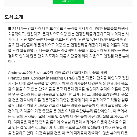
담기
도서 소개
■ 21세기는 간호사와 다른 보건의료 제공자들이 세계의 다양한 문화들을 배워서
효율적이고, 안전하고, 문화적으로 역량 있는 건강관리를 제공하고자 노력하는 시
기이다. 지난 30년 동안 다문화 간호는 이민자, 난민 및 많은 다양한 문화적 배경
을 가진 사람들에게 문화적으로 역량 있는 건강관리를 제공하기 위한 이론과 지침
을 거의 확립하였다. 다문화 간호는 직접적인 다문화 간호실무와 뒷받침되는 연구
결과로 인하여 많은 간호 지도자와 다른 사람들에 의해 처음으로 인정된 학문 분야
이다.
Andrew 교수와 Boyle 교수에 의해 쓰인 《간호에서의 다문화 개념
(Transcultural Concept in Nursing Care)》 6판은 다문화 간호를 확인하고 진전
시키는 데에 많은 공헌을 할 것이다. 이 책의 저자들은 다양한 임상 환경에서 중요
한 역할을 하고 있는 간호사들을 돕고 다문화 간호를 실천하기 위하여 이론에 근거
한 연구 결과와 원리를 사용하고 있으며, 본 교재에서 그 내용을 보강하였다. 중요
한 것은 간호사와 다른 전문직들이 다양한 문화에 대해 효율적이고도 적절한 실무
를 안내하기 위하여 다문화 간호의 새로운 경향과 표준들이 이 책에 포함되었다는
것이다. 저자들이 가장 중점을 둔 것은 이러한 확장부분과 통합이었다. 이 책에서
는 각 장의 저자들이 교육, 저술 및 실무에서 자신들이 가진 리더십을 보여주고 있
다. 저자들은 학문적 업적을 통하여 오늘날 다문화 세계에서 다문화 간호를 이끌
고 있는 잘 알려진 리더들이며, 미래의 간호학 교사와 학생들에게 이러한 통찰력
을 전달하고 있다. 가장 확실한 것은 이 책의 저자들이 간호학의 많은 분야의 다문