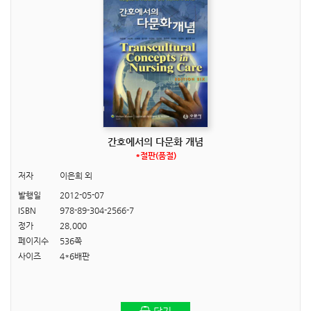
간호에서의 다문화 개념
*절판(품절)
저자
이은희 외
발행일
2012-05-07
ISBN
978-89-304-2566-7
정가
28,000
페이지수
536쪽
사이즈
4*6배판