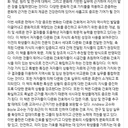
화 개념, 원리 및 연구에 대해서, 그리고 문화에 기반한 실무에 근거하여 자신이 맡
은 장을 집필하였다는 것이다. 다양한 문화적 간호 가치들을 적용하고 존중하는
문화에 근거한 간호의 제공은 건강관리에 있어서 새롭고도 중요한 기여가 될 것이
다.
이번 새로운 판에서 가장 중요한 변화는 다문화 간호에서 과거의 역사적인 발달을
이끌어내고 문화적으로 역량있는 간호를 증진하고 유지하기 위한 중요한 개념, 원
리 및 새로운 연구 결과들을 도출해낸 저자들의 학문적 능력을 반영하고 있다는 것
이다. 이 책에서 저자들은 다문화 간호 지식의 축적된 성장과 사용을 보여주었다.
이전의 학생들이 최근의 전문직 간호사 세대로 다문화 간호를 전달한 것처럼, 축
적된 다문화 지식의 사용이 입증되고 세대 간에 전달된 지식들의 검토가 권장되었
으며, 이 책을 통하여 학문, 지혜 및 창조적 사고가 추천할 만한 방식으로 반영되었
다. 이러한 것들이 뛰어나 다문화 간호학자들이 시공간을 초원하여 다문화 간호지
식을 의미 있는 방식으로 진전시키고 확립하고자 하는 진정한 특징이다. 이 책의
가장 가치 있고 특별한 특징은 저자들이 상황적인 자료에 근거한 윤리적 가치와 연
구 결과들을 이용하여 지역사회 및 임상 현장에서 비교문화 간호 실무를 통합하였
다는 것이다. 또한 저자들에 의해 다문화 간호 실무의 새로운 표준이 소개되고 토
의되었다. 이 책의 독특한 특성은 상황의 중요성에 대한 간호사의 지식을 증진하
도록 다양한 문화적 상황을 강조했다는 것이다. 또한 이 책은 다문화 간호에 대한
확실하고도 폭넓은 근거를 제시하기 때문에 석사과정 학생들에게도 중요한 자료
가 된다. 이 책은 연구자들이 다문화 간호에서 다 많은 이론, 임상 및 연구를 추구
할 때에도 다른 교과서나 근거기반 논문들을 보완할 수 있다. Andrew 교수와
Boyle 교수는 가장 최근의 이 책으로 인하여 다문화 간호 지식, 연구 및 임상 실무
를 확장하고 업데이트를 한 그들의 창조적이고 근면한 노력에 격찬을 받고 있다.
이번 출판은 다문화 간호를 발전시키고 다양한 문화의 사람들에게 문화적으로 역
량 있고, 안전하고, 의미 있는 가호를 제공하는 데 있어서 학생들을 가르치는 데 중