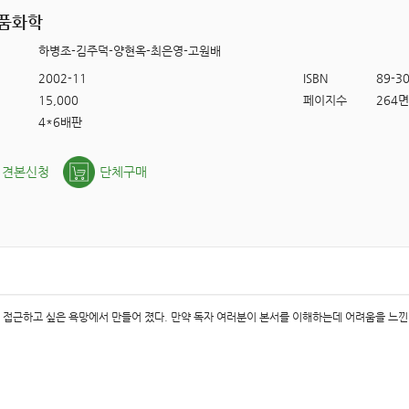
품화학
하병조-김주덕-양현옥-최은영-고원배
2002-11
ISBN
89-3
15,000
페이지수
264면
4*6배판
견본신청
단체구매
접근하고 싶은 욕망에서 만들어 졌다. 만약 독자 여러분이 본서를 이해하는데 어려움을 느낀