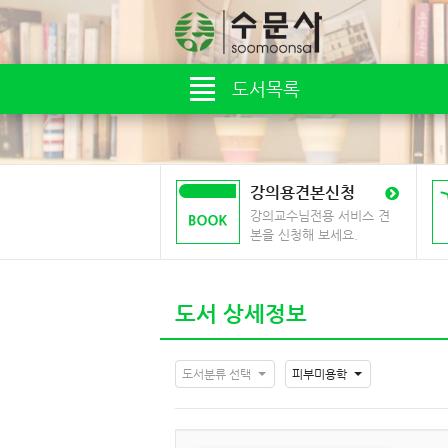
도서목록
강의용견본신청
강의교수님전용 서비스 견
본을 신청해 보세요.
도서 상세정보
도서분류 선택
피부미용학