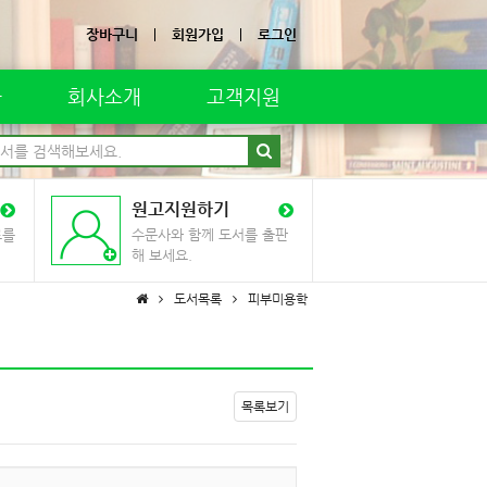
장바구니
회원가입
로그인
자
회사소개
고객지원
원고지원하기
료를
수문사와 함께 도서를 출판
해 보세요.
도서목록
피부미용학
목록보기