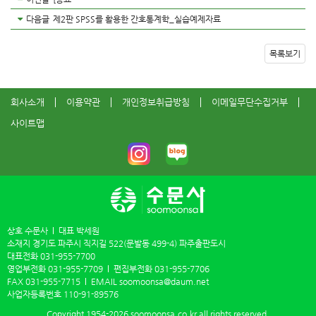
다음글
제2판 SPSS를 활용한 간호통계학_실습예제자료
목록보기
회사소개
이용약관
개인정보취급방침
이메일무단수집거부
사이트맵
상호 수문사
대표 박세원
소재지 경기도 파주시 직지길 522(문발동 499-4) 파주출판도시
대표전화
031-955-7700
영업부전화
031-955-7709
편집부전화
031-955-7706
FAX
031-955-7715
EMAIL
soomoonsa@daum.net
사업자등록번호
110-91-89576
Copyright 1954-2026
soomoonsa.co.kr
all rights reserved.