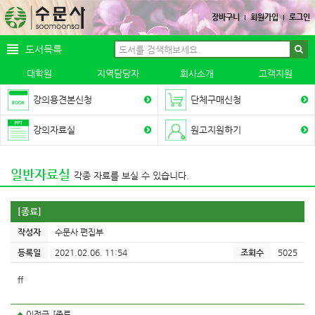
장바구니
회원가입
로그인
도서목록
대학원
지역담당자
회사소개
고객지원
강의용견본신청
단체구매신청
강의자료실
원고지원하기
일반자료실
각종 자료를 보실 수 있습니다.
[종료]
작성자
수문사 편집부
등록일
2021.02.06. 11:54
조회수
5025
ff
이전글
[종료